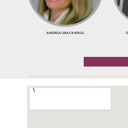
ANDREA URACK KRUG
D