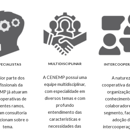
MULTIDISCIPLINAR
PECIALISTAS
INTERCOOPE
A CENEMP possui uma
ior parte dos
A nature
equipe multidisciplinar,
fissionais da
cooperativa d
com especialidade em
P já atuaram
organização
diversos temas e com
operativas de
conheciment
profundo
rentes ramos,
colaborador
entendimento das
am consultoria
segmento, faci
características e
ecionam sobre o
adoção d
necessidades das
tema.
intercoopera