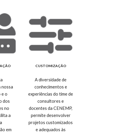
RAÇÃO
CUSTOMIZAÇÃO
za
A diversidade de
a nossa
conhecimentos e
 e o
experiências do time de
o dos
consultores e
es no
docentes da CENEMP,
lita a
permite desenvolver
a
projetos customizados
ção em
e adequados às