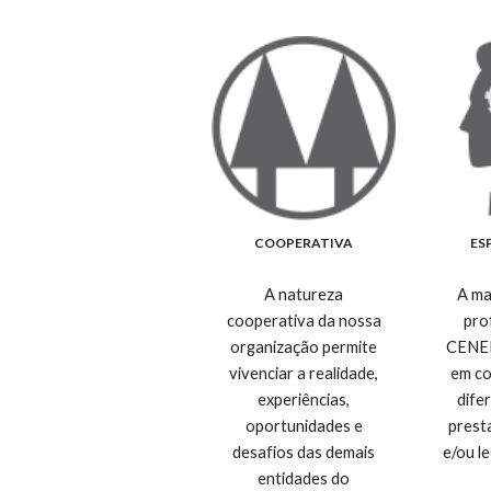
COOPERATIVA
ES
A natureza
A ma
cooperativa da nossa
pro
organização permite
CENEM
vivenciar a realidade,
em co
experiências,
dife
oportunidades e
prest
desafios das demais
e/ou l
entidades do